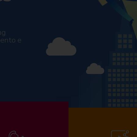
ng
mento e