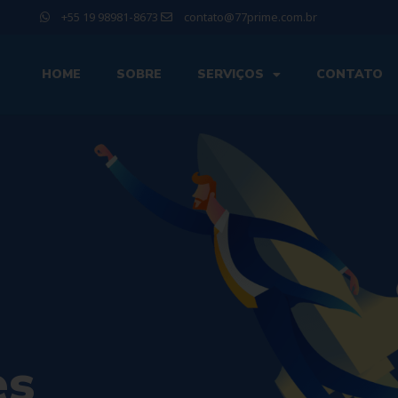
+55 19 98981-8673
contato@77prime.com.br
HOME
SOBRE
SERVIÇOS
CONTATO
es