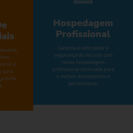
Hospedagem
De
Profissional
ais
Garanta a velocidade e
levante,
segurança do seu site com
lico,
nossa hospedagem
ncios e
profissional otimizada para
s para
o melhor desempenho e
a forte
performance.
s.