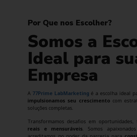
Por Que nos Escolher?
Somos a Esc
Ideal para su
Empresa
A
77Prime LabMarketing
é a escolha ideal 
impulsionamos seu crescimento
com estrat
soluções completas.
Transformamos desafios em oportunidades,
reais e mensuráveis
. Somos apaixonado
acreditamos no poder da parceria para
cons