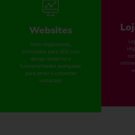
Loj
Websites
Loj
Sites responsivos,
imp
otimizados para SEO, com
con
design moderno e
online
funcionalidades avançadas
e
para atrair e converter
visitantes.