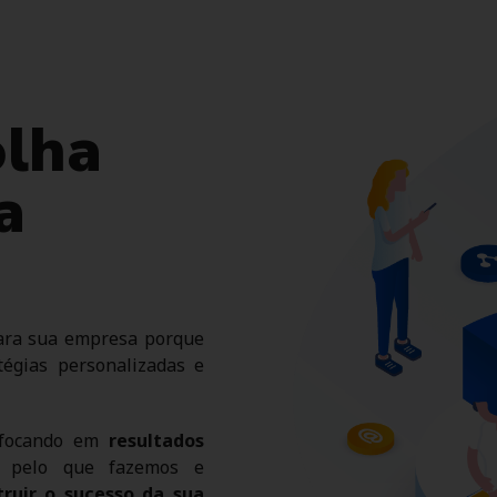
olha
a
para sua empresa porque
égias personalizadas e
 focando em
resultados
s pelo que fazemos e
truir o sucesso da sua