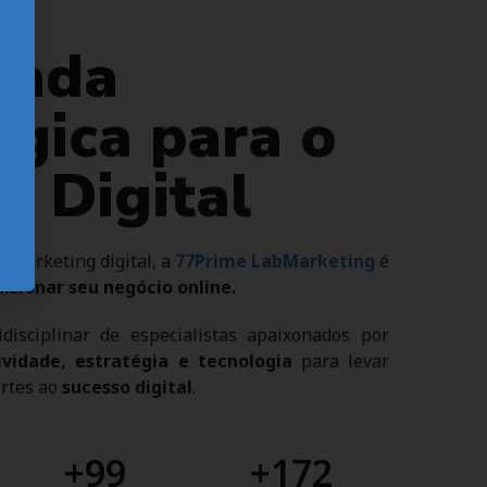
iada
égica para o
o Digital
 marketing digital, a
77Prime LabMarketing
é
lsionar seu negócio online.
isciplinar de especialistas apaixonados por
tividade, estratégia e tecnologia
para levar
ortes ao
sucesso digital
.
+
100
+
180