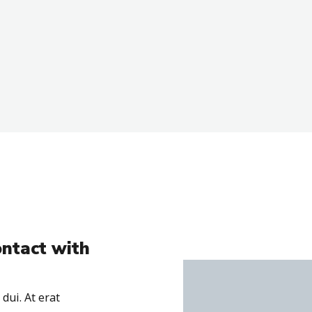
ontact with
dui. At erat