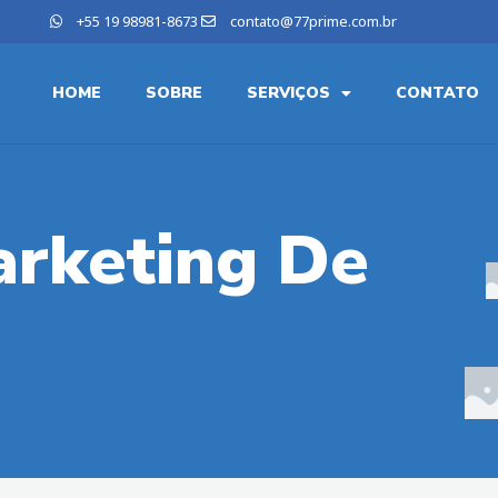
+55 19 98981-8673
contato@77prime.com.br
HOME
SOBRE
SERVIÇOS
CONTATO
arketing De