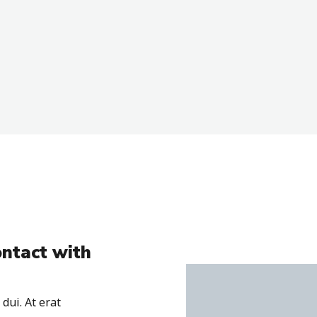
ontact with
dui. At erat