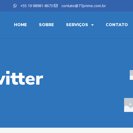
+55 19 98981-8673
contato@77prime.com.br
HOME
SOBRE
SERVIÇOS
CONTATO
itter