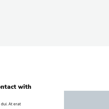
ontact with
dui. At erat